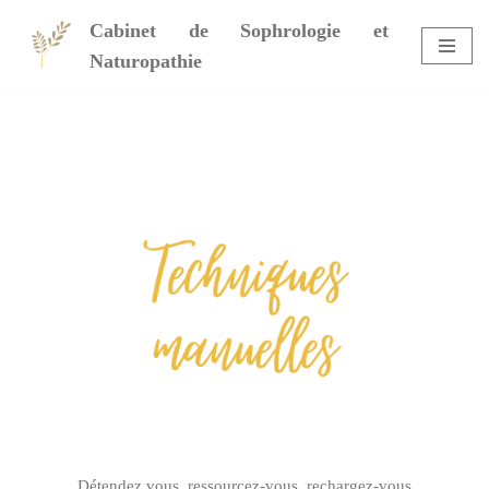
Cabinet de Sophrologie et
Aller
Naturopathie
au
contenu
Détendez vous, ressourcez-vous, rechargez-vous